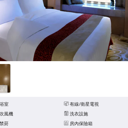
浴室
有線/衛星電視
吹風機
洗衣設施
禁菸
房內保險箱