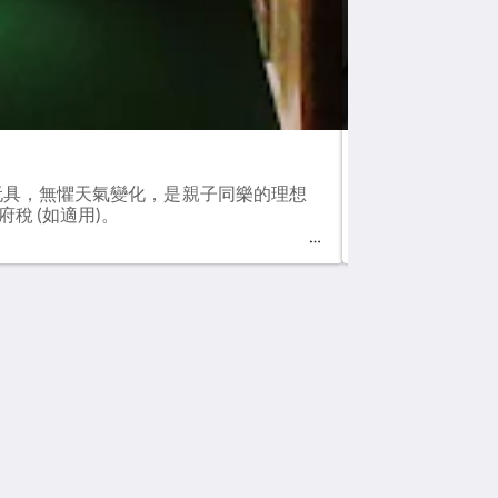
S名樓
玩具，無懼天氣變化，是親子同樂的理想
S名樓設計極富
府稅 (如適用)。
適的環境。客房面積
社群媒體