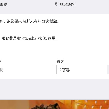
電視
無線網路
風格，為您帶來前所未有的舒適體驗。
一服務費及徵收3%政府稅 (如適用)。
房
賓客