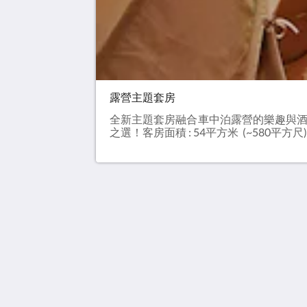
露營主題套房
全新主題套房融合車中泊露營的樂趣與
之選！客房面積 : 54平方米 (~580平
銅鑼灣利景酒店
209-219號 Wan Chai Road
Hong Kong Island
Hong Kong
+852 2833 5566
info@charterhouse.com