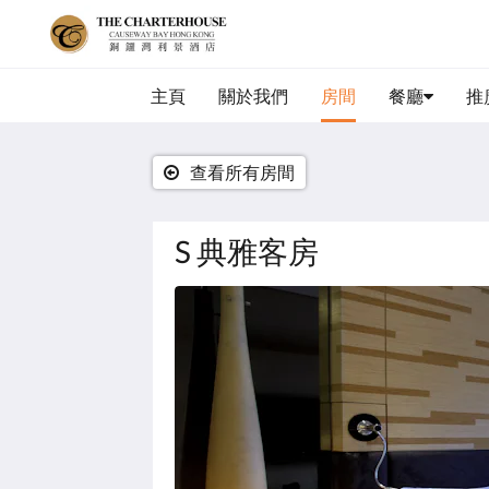
主頁
關於我們
房間
餐廳
推
查看所有房間
S 典雅客房
以
下
是
浮
動
切
換
檢
視。
請