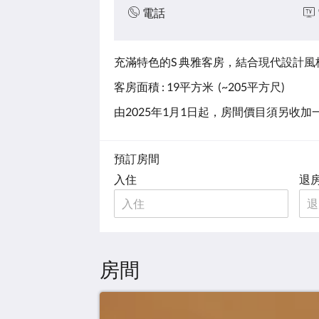
電話
充滿特色的S 典雅客房，結合現代設計
客房面積 : 19平方米 (~205平方尺)
由2025年1月1日起，房間價目須另收加
預訂房間
入住
退
房間