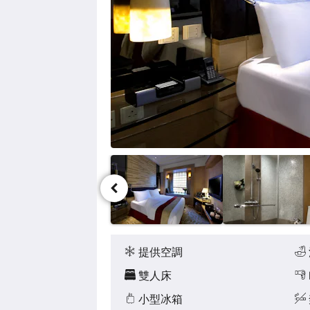
點
擊
「下
一
個」
和
「上
一
個」
按
鈕，
即
可
查
看
影
像。
設
施
提供空調
雙人床
小型冰箱