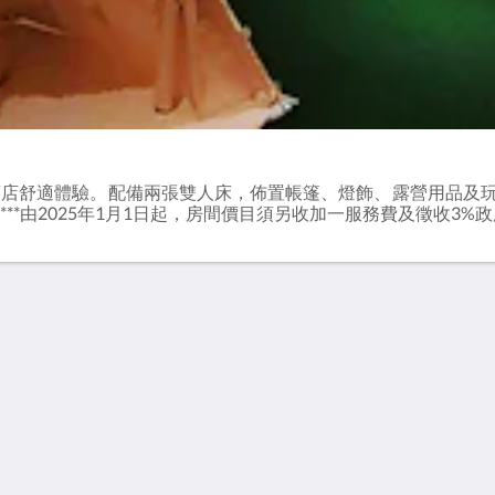
酒店舒適體驗。配備兩張雙人床，佈置帳篷、燈飾、露營用品及
方尺)***由2025年1月1日起，房間價目須另收加一服務費及徵收3%政
發掘利景酒店
聯絡我們
房間
關於我們
餐廳
聯絡我們
設施
商務客戶
位置
酒店簡介