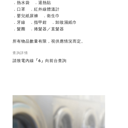
．熱水袋 ．退熱貼
．口罩 ．紅外線體溫計
．嬰兒紙尿褲 ．衛生巾
．牙線 ．指甲鉗 ．卸妝濕紙巾
．髮圈 ．捲髮器／直髮器
所有物品數量有限，視供應情況而定。
查詢詳情
請致電內線
「6」
向前台查詢