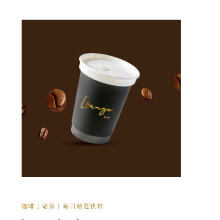
咖啡 | 茗茶 | 每日精選烘焙