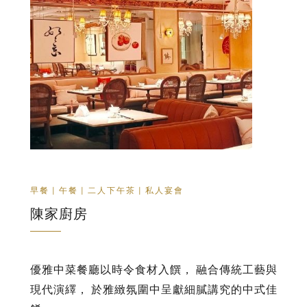
早餐 | 午餐 | 二人下午茶 | 私人宴會
陳家廚房
優雅中菜餐廳以時令食材入饌， 融合傳統工藝與
現代演繹， 於雅緻氛圍中呈獻細膩講究的中式佳