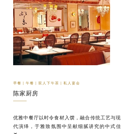
早餐 | 午餐 | 双人下午茶 | 私人宴会
陈家厨房
优雅中餐厅以时令食材入馔，融合传统工艺与现
代演绎，于雅致氛围中呈献细腻讲究的中式佳