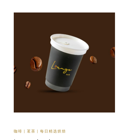
咖啡 | 茗茶 | 每日精选烘焙