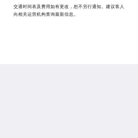
交通时间表及费用如有更改，恕不另行通知。建议客人
向相关运营机构查询最新信息。
铜锣湾利景酒店
209-219號 Wan Chai Road
Hong Kong Island
Hong Kong
+852 2833 5566
info@charterhouse.com
社交媒体