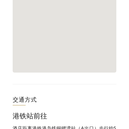
交通方式
港铁站前往
酒店距离港铁港岛线铜锣湾站（A出口）步行约5