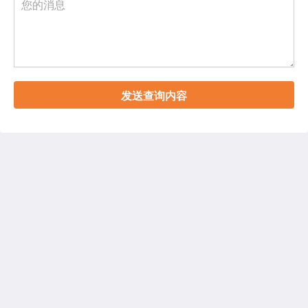
发送查询内容
铜锣湾利景酒店
209-219號 Wan Chai Road
Hong Kong Island
Hong Kong
+852 2833 5566
info@charterhouse.com
社交媒体