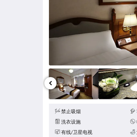
要
浏
览
图
片，
请
点
击
下
一
页
或
上
一
页
按
钮。
娱
乐
设
禁止吸烟
施
洗衣设施
有线/卫星电视