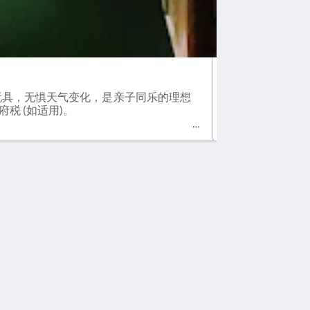
S名樓
玩具，无惧天气变化，是亲子同乐的理想
S名樓設計極富
府税 (如适用)。
適的環境。客房面积
社交媒体