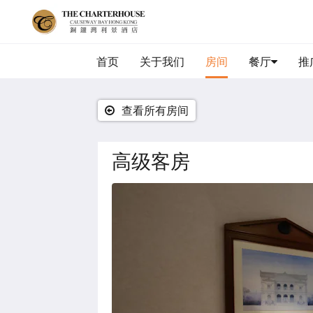
首页
关于我们
房间
餐厅
推
查看所有房间
高级客房
下
面
是
一
个
轮
播
插
件
(Carousel)。