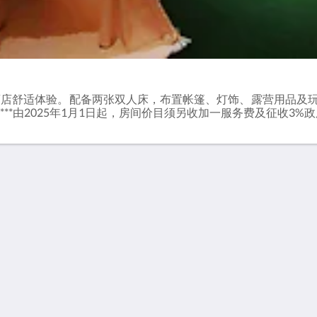
酒店舒适体验。配备两张双人床，布置帐篷、灯饰、露营用品及
方尺)***由2025年1月1日起，房间价目须另收加一服务费及征收3%政
发掘利景酒店
联络我们
房间
关于我们
餐厅
联系我们
设施
商务客户
位置
酒店简介